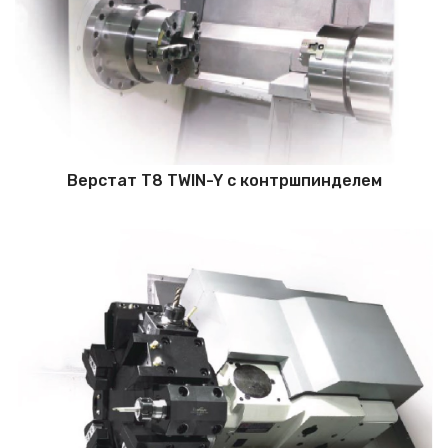
Верстат T8 TWIN-Y c контршпинделем